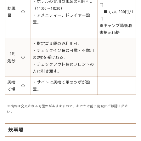
・ホテルのせ川の風呂の利用可。
回
お風
（11:00〜18:30）
○
■ 小人 200円/1
呂
・アメニティー、ドライヤー設
回
置。
※キャンプ場領収
書提示価格
・指定ゴミ袋のみ利用可。
・チェックイン時に可燃・不燃用
ゴミ
○
の2枚を受け取る。
処分
・チェックアウト時にフロントの
方に引き渡す。
灰捨
・サイトに灰捨て用のツボが設
○
て場
置。
※情報は変更される可能性がありますので、おでかけ前に施設にご確認くださ
い。
炊事場