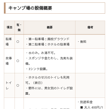
キャンプ場の設備概要
有・
項目
概要
備考
無
駐車
・第一駐車場：廃校グラウンド
○
・無料
場
・第二駐車場：ホテルの駐車場
・水のみ。お湯不可。
炊事
・スポンジや金たわし、洗剤も装
○
場
備。
・3シンク設置。
・ホテルのせ川のトイレも利用
トイ
可。（終日）
○
レ
・野外には、男女別のトイレが設
置。
・別途料金
■ 大人 400円/1