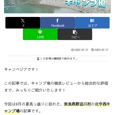
X
Facebook
はてブ
LINE
コピー
2022.07.31
2023.07.17
この記事は
約6分
で読めます。
キャンペジアです！
この記事では、キャンプ場の徹底レビューから総合的な評価
まで、みっちりご紹介いたします！
今回は8月の夏真っ盛りに訪れた、
奈良県野迫川村
の
北今西キ
ャンプ場
の記事です。