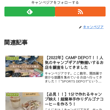
キャンペジアをフォローする
キャンペジア
関連記事
【2022年】CAMP DEPOT！！人
アウトドア
気のキャンプギアが勢揃いするお
店を調査をしてきました
キャンペジアです。ここ数年、関西圏で
密かな話題を集めているお店へ行ってき
ました！！"SPORTS DEPOT"というス
ポーツ用品店は、聞き馴染みが多いので
はないかと思います。訪れたのは、その
デポと同じコーナングループであ
【必見！！】1分で作れるキャン
アウトドア
る"CAMP DEP...
プ映え！超簡単手作りダルゴナコ
ーヒーを作ろう！
こんにちは！キャンペジアです。せっか