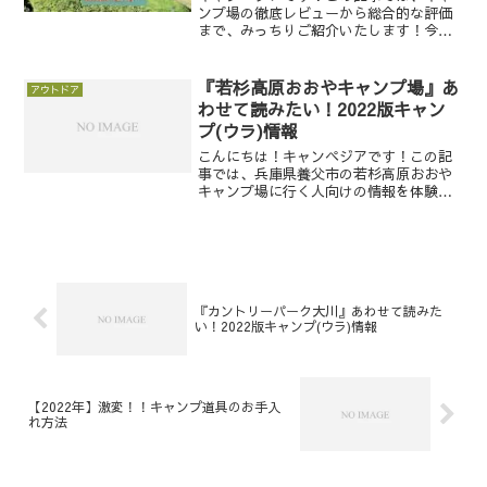
ンプ場の徹底レビューから総合的な評価
まで、みっちりご紹介いたします！今回
は、夏休みに入りキャンプハイシーズン
中に訪れた、奈良県山添村のカントリー
パーク大川の記事です。★━━━━－－
『若杉高原おおやキャンプ場』あ
アウトドア
－－——————————...
わせて読みたい！2022版キャン
プ(ウラ)情報
こんにちは！キャンペジアです！この記
事では、兵庫県養父市の若杉高原おおや
キャンプ場に行く人向けの情報を体験談
を交えて発信していきます。★━━━━
－－－－
————————————————————————
-若杉高原おおやキャンプ場の詳細はこち
ら...
『カントリーパーク大川』あわせて読みた
い！2022版キャンプ(ウラ)情報
【2022年】激変！！キャンプ道具のお手入
れ方法