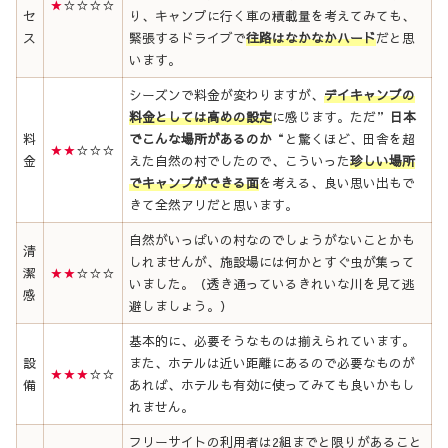
★
☆☆☆☆
セ
り、キャンプに行く車の積載量を考えてみても、
ス
緊張するドライブで
往路はなかなかハード
だと思
います。
シーズンで料金が変わりますが、
デイキャンプの
料金としては高めの設定
に感じます。ただ”
日本
料
でこんな場所があるのか
“と驚くほど、田舎を超
★★
☆☆☆
金
えた自然の村でしたので、こういった
珍しい場所
でキャンプができる面
を考える、良い思い出もで
きて全然アリだと思います。
自然がいっぱいの村なのでしょうがないことかも
清
しれませんが、施設場には何かとすぐ虫が集って
潔
★★
☆☆☆
いました。（透き通っているきれいな川を見て逃
感
避しましょう。）
基本的に、必要そうなものは揃えられています。
設
また、ホテルは近い距離にあるので必要なものが
★★★
☆☆
備
あれば、ホテルも有効に使ってみても良いかもし
れません。
フリーサイトの利用者は2組までと限りがあること