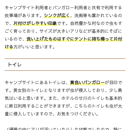
キャンプサイト利用者とバンガロー利用者と共有で利用する
炊事場があります。
シンクが広く
、洗剤等も置かれているの
で、
片付け
が
しやすい印象
です。自然豊かな村なので虫もす
ごく育っており、サイズが大きいアリなどが基本的にそばに
いるので、
洗い上げたものはすぐにテントに持ち帰って片付
ける
方がいいと思います。
トイレ
キャンプサイトにあるトイレは、
黄色いバンガロー
が目印で
す。男女別のトイレとなりますが虫が侵入しており、少し勇
気はいると思います。また、ホテルのせ川のトイレも基本的
に終日利用することができますが、こちらのトイレも虫が大
量に侵入していますので、お気をつけください。
（便器の中にアリが浮いていたりした状態でしたので、特に