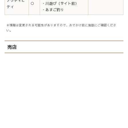
アクティビ
○
・川遊び（サイト前）
ティ
・あまご釣り
※情報は変更される可能性がありますので、おでかけ前に施設にご確認くださ
い。
売店