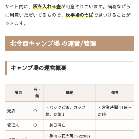
サイト内に、
灰を入れる壺
が用意されています。簡易ながら
に用意いただいてるもので、
炊事場のそば
で見つけることが
できます。
北今西キャンプ場 の運営/管理
キャンプ場の運営概要
有・
項目
概要
備考
無
・パックご飯、カップ
・営業時間 11時～
売店
○
麺、お菓子
21時
管理人
○
・終日滞在
・手持ち花火可(〜22:00)