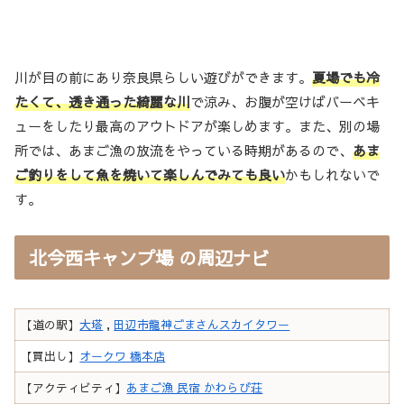
川が目の前にあり奈良県らしい遊びができます。
夏場でも冷
たくて、透き通った綺麗な川
で涼み、お腹が空けばバーベキ
ューをしたり最高のアウトドアが楽しめます。また、別の場
所では、あまご漁の放流をやっている時期があるので、
あま
ご釣りをして魚を焼いて楽しんでみても良い
かもしれないで
す。
北今西キャンプ場 の周辺ナビ
【道の駅】
大塔
,
田辺市龍神ごまさんスカイタワー
【買出し】
オークワ 橋本店
【アクティビティ】
あまご漁 民宿 かわらび荘