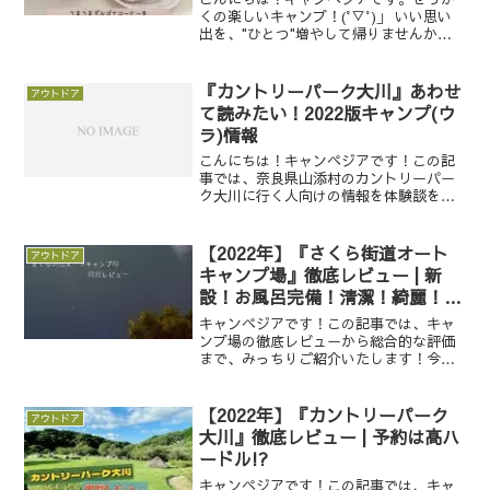
くの楽しいキャンプ！(°▽°)」 いい思い
出を、"ひとつ"増やして帰りませんか？
今回は、キャンプに最適な、ダルゴナコ
ーヒーの作り方についてご紹介します！
いつもとイメチェンをして、手軽に映え
『カントリーパーク大川』あわせ
アウトドア
るキャンプを取り...
て読みたい！2022版キャンプ(ウ
ラ)情報
こんにちは！キャンペジアです！この記
事では、奈良県山添村のカントリーパー
ク大川に行く人向けの情報を体験談を交
えて発信していきます。★━━━━－－
－－
————————————————————————
【2022年】『さくら街道オート
アウトドア
-カントリーパーク大川の詳細はこちらの
キャンプ場』徹底レビュー | 新
記事を...
設！お風呂完備！清潔！綺麗！フ
ァミリー・ソロキャンにオススメ
キャンペジアです！この記事では、キャ
です!!
ンプ場の徹底レビューから総合的な評価
まで、みっちりご紹介いたします！今回
は冬キャンシーズン真っ只中の1月末に訪
れた、滋賀県高島市のさくら街道オート
キャンプ場の記事です。キャンプ場の評
【2022年】『カントリーパーク
アウトドア
価▶︎▶︎▶︎★★★★...
大川』徹底レビュー | 予約は高ハ
ードル!?
キャンペジアです！この記事では、キャ