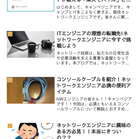
賢い付き合い方
はじめまして、キャンペジニアです。 キ
ャンプとITをこよなく愛する、現役ネッ
トワークエンジニアです。皆さんに質問
です。毎月のスマホ代、いくら払ってい
ますか？ 「もっとキャンプに行きたいけ
ど、今月は金欠…」「欲しいギアがある
ITエンジニアの理想の転職先!ネ
IT
けど、予算が…」 ...
ットワークエンジニアに今すぐ挑
戦しよう
ネットワーク技術は、私たちの日常生活
や企業活動を支える重要な基盤となって
います。本ブログでは、ネットワークエ
ンジニアという仕事について紹介してい
ます。ネットワークエンジニアの役割や
転職するメリット、今後求められる技術
コンソールケーブルを紹介！ネッ
IT
や心構えなどを解説してい...
トワークエンジニア必携の便利ア
イテム
NWエンジニアの皆さん！！キャンペジア
です！！今回は、必須ともいえるコンソ
ールケーブルについて解説とおすすめの
コンソールケーブルをご紹介できればと
思っています。コンソールケーブルの基
本コンソールケーブルとはNWエンジニア
ネットワークエンジニアに興味の
IT
がNW機器(SWやR...
ある方必見！！本当にきつい
の？？