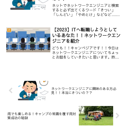
ネットでネットワークエンジニアと検索
すると必ず出てくるワード「きつい」
「しんどい」「やめとけ」などなど....今
回は現役ネットワークエンジニアとして
ネットワークエンジニアの職業における
厳しさについて探求し、どのように対策
【2023】ITへ転職しようとして
IT
するかについて考察し...
いるあなた！！ネットワークエン
ジニアを紹介
どうも！！キャンペジアです！！今日は
ネットワークエンジニアについてちょっ
とお話をしていきたいと思います。昨
今、IT業界では人手不足となり多くの中
小企業が良い人材を探している状況なの
はご存じでしょうか。今日はITの中でも
ネットワークエンジニア...
ネットワークエンジニアに興味のある方必
見！！本当にきついの？？
雨でも楽しめる！キャンプの常識を覆す雨対
策成功の秘訣